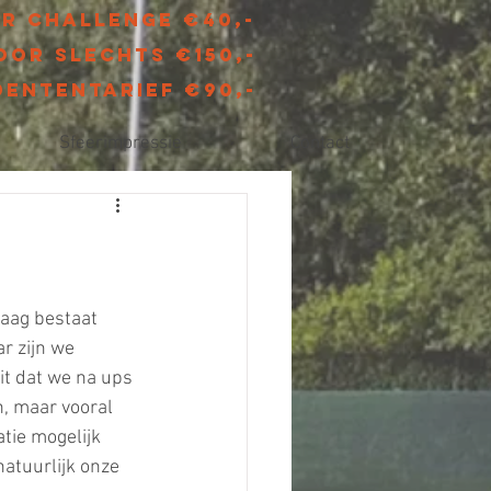
r Challenge €40,-
oor slechts €150,-
dententarief €90,-
Sfeerimpressie
Contact
daag bestaat 
r zijn we 
it dat we na ups 
, maar vooral 
tie mogelijk 
atuurlijk onze 