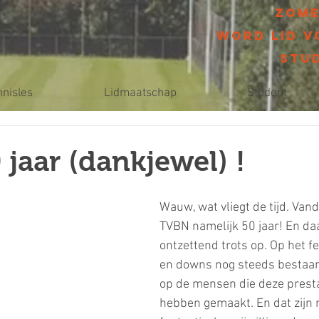
Zome
Word lid v
Stu
nnisles
Lidmaatschap
Student
jaar (dankjewel) !
Wauw, wat vliegt de tijd. Van
TVBN namelijk 50 jaar! En daa
ontzettend trots op. Op het fe
en downs nog steeds bestaan
op de mensen die deze presta
hebben gemaakt. En dat zijn n