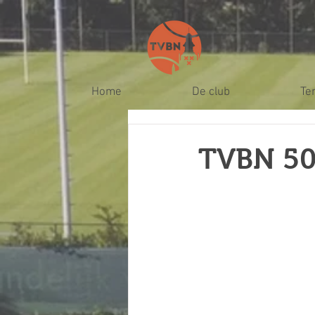
Home
De club
Te
TVBN 50 