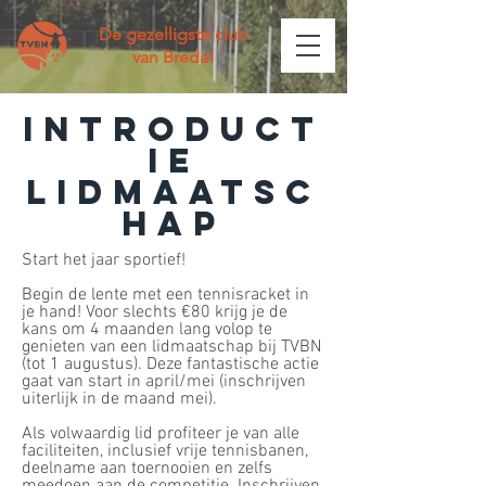
De gezelligste club
van Breda!
Introduct
ie
lidmaatsc
hap
Start het jaar sportief!
Begin de lente met een tennisracket in
je hand! Voor slechts €80 krijg je de
kans om 4 maanden lang volop te
genieten van een lidmaatschap bij TVBN
(tot 1 augustus). Deze fantastische actie
gaat van start in april/mei (inschrijven
uiterlijk in de maand mei).
Als volwaardig lid profiteer je van alle
faciliteiten, inclusief vrije tennisbanen,
deelname aan toernooien en zelfs